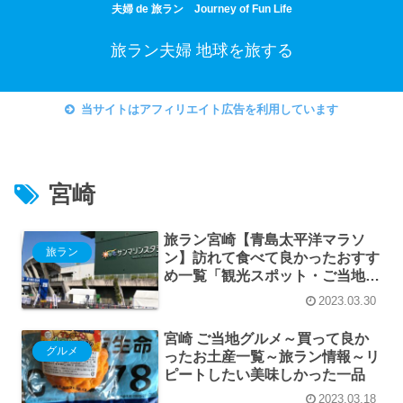
夫婦 de 旅ラン Journey of Fun Life
旅ラン夫婦 地球を旅する
当サイトはアフィリエイト広告を利用しています
宮崎
旅ラン宮崎【青島太平洋マラソ
旅ラン
ン】訪れて食べて良かったおすす
め一覧「観光スポット・ご当地グ
ルメ・温泉・お土産」～プラン作
2023.03.30
りに役立つ旅ラン情報まとめ～
宮崎 ご当地グルメ～買って良か
グルメ
ったお土産一覧～旅ラン情報～リ
ピートしたい美味しかった一品
2023.03.18